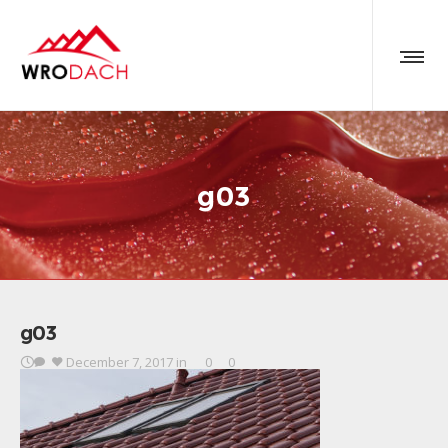
g03
g03
December 7, 2017
in
0
0