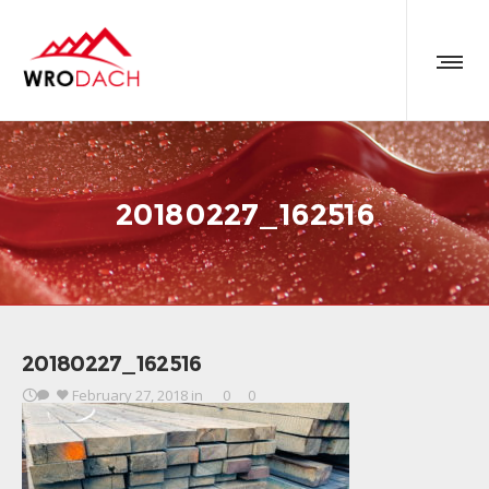
20180227_162516
20180227_162516
February 27, 2018
in
0
0