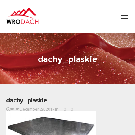
dachy_plaskie
dachy_plaskie
December 29, 2017
in
0
0