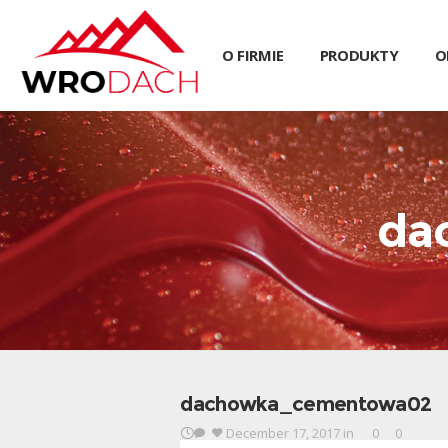
O FIRMIE
PRODUKTY
O
da
dachowka_cementowa02
December 17, 2017
in
0
0