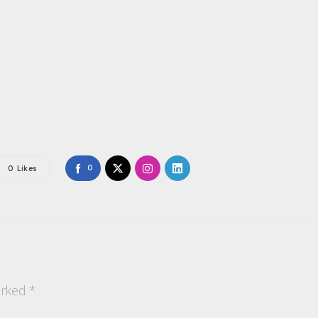
0
0
Likes
arked
*