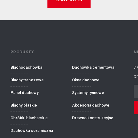
PRODUKTY
N
Z
Blachodachówka
Dachówka cementowa
p
Blachy trapezowe
Okna dachowe
Panel dachowy
Systemy rynnowe
Blachy płaskie
Akcesoria dachowe
Obróbki blacharskie
Drewno konstrukcyjne
Dachówka ceramiczna