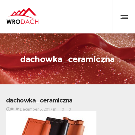
dachowka_ceramiczna
dachowka_ceramiczna
December 5, 2017
in
0
0